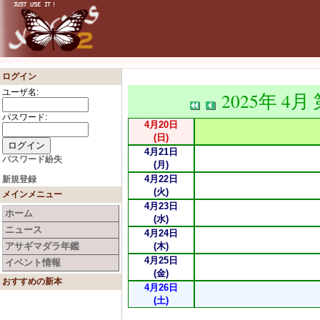
ログイン
ユーザ名:
2025年 4月
パスワード:
4月20日
(日)
4月21日
パスワード紛失
(月)
4月22日
新規登録
(火)
メインメニュー
4月23日
ホーム
(水)
ニュース
4月24日
アサギマダラ年鑑
(木)
4月25日
イベント情報
(金)
おすすめの新本
4月26日
(土)