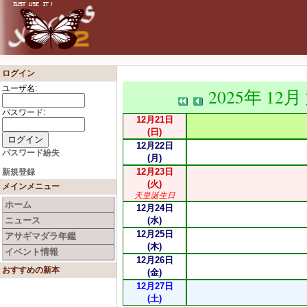
ログイン
ユーザ名:
2025年 12月
パスワード:
12月21日
(日)
12月22日
パスワード紛失
(月)
12月23日
新規登録
(火)
メインメニュー
天皇誕生日
ホーム
12月24日
ニュース
(水)
12月25日
アサギマダラ年鑑
(木)
イベント情報
12月26日
おすすめの新本
(金)
12月27日
(土)