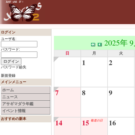
ログイン
ユーザ名:
2025年 
パスワード:
日
月
火
1
2
パスワード紛失
新規登録
メインメニュー
7
8
9
ホーム
ニュース
アサギマダラ年鑑
イベント情報
おすすめの新本
14
15
16
敬老の日