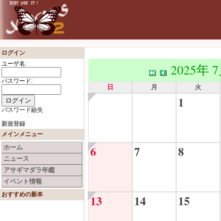
ログイン
ユーザ名:
2025年 
パスワード:
日
月
火
1
パスワード紛失
新規登録
メインメニュー
6
7
8
ホーム
ニュース
アサギマダラ年鑑
イベント情報
おすすめの新本
13
14
15