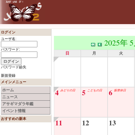
ログイン
ユーザ名:
2025年 
パスワード:
日
月
火
パスワード紛失
新規登録
メインメニュー
4
5
6
ホーム
みどりの日
こどもの日
振替休日
ニュース
アサギマダラ年鑑
イベント情報
おすすめの新本
11
12
13