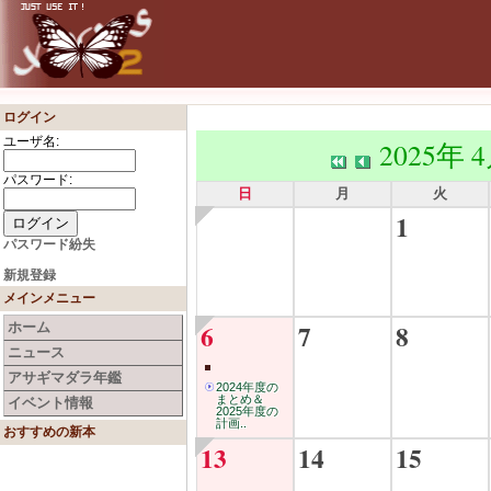
ログイン
ユーザ名:
2025年 
パスワード:
日
月
火
1
パスワード紛失
新規登録
メインメニュー
6
7
8
ホーム
ニュース
アサギマダラ年鑑
2024年度の
まとめ＆
イベント情報
2025年度の
計画..
おすすめの新本
13
14
15