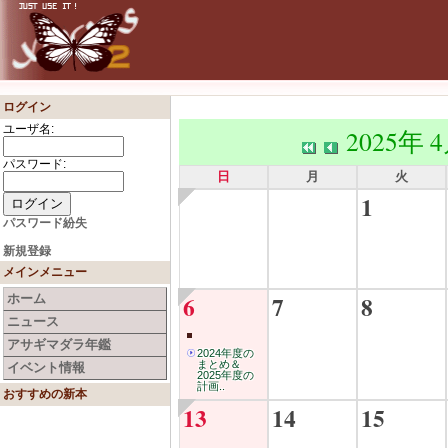
ログイン
ユーザ名:
2025年 
パスワード:
日
月
火
1
パスワード紛失
新規登録
メインメニュー
6
7
8
ホーム
ニュース
アサギマダラ年鑑
2024年度の
まとめ＆
イベント情報
2025年度の
計画..
おすすめの新本
13
14
15