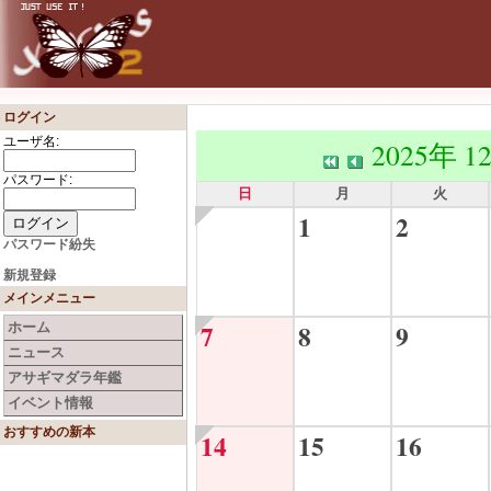
ログイン
ユーザ名:
2025年 1
パスワード:
日
月
火
1
2
パスワード紛失
新規登録
メインメニュー
7
8
9
ホーム
ニュース
アサギマダラ年鑑
イベント情報
おすすめの新本
14
15
16