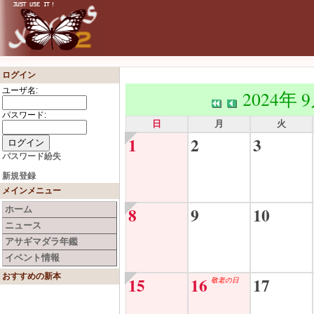
ログイン
ユーザ名:
2024年 
パスワード:
日
月
火
1
2
3
パスワード紛失
新規登録
メインメニュー
8
9
10
ホーム
ニュース
アサギマダラ年鑑
イベント情報
おすすめの新本
15
16
17
敬老の日