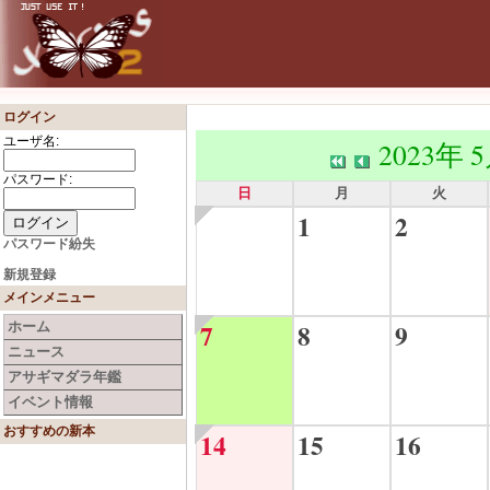
ログイン
ユーザ名:
2023年 
パスワード:
日
月
火
1
2
パスワード紛失
新規登録
メインメニュー
7
8
9
ホーム
ニュース
アサギマダラ年鑑
イベント情報
おすすめの新本
14
15
16