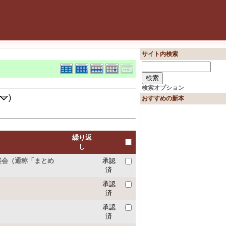
サイト内検索
検索オプション
)
おすすめの新本
繰り返
し
立案会（通称「まとめ
承認
済
承認
済
承認
済