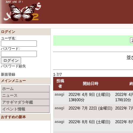
ログイン
ユーザ名:
パスワード:
並
パスワード紛失
新規登録
1-7/7
メインメニュー
投稿
開始日時
者
ホーム
asagi
2022年 4月 9日 (土曜日)
2022年 4
ニュース
13時00分
17時10分
アサギマダラ年鑑
asagi
2022年 7月 22日 (金曜日)
2022年 7
イベント情報
おすすめの新本
asagi
2022年 8月 6日 (土曜日)
2022年 8