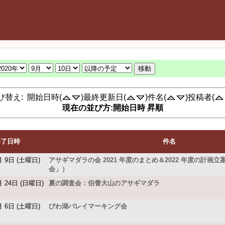
び替え: 開始日時(
)最終更新日(
)件名(
)投稿者(
現在の並び方:開始日時 昇順
終了日時
件名
月 9日 (土曜日)
アサギマダラの会 2021 年度のまとめ＆2022 年度の計画
会」）
月 24日 (日曜日)
夏の調査会：伯耆大山のアサギマダラ
月 6日 (土曜日)
びわ湖バレイマーキング会