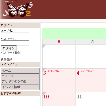
ログイン
ユーザ名:
パスワード:
日
月
パスワード紛失
新規登録
メインメニュー
3
4
ホーム
憲法記念日
みどりの日
ニュース
アサギマダラ年鑑
イベント情報
おすすめの新本
10
11