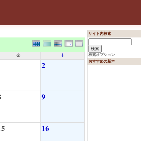
サイト内検索
検索オプション
金
土
おすすめの新本
1
2
8
9
15
16