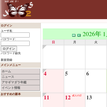
ログイン
ユーザ名:
2026年 
パスワード:
日
月
火
パスワード紛失
新規登録
メインメニュー
4
5
6
ホーム
ニュース
アサギマダラ年鑑
イベント情報
おすすめの新本
11
12
13
成人の日