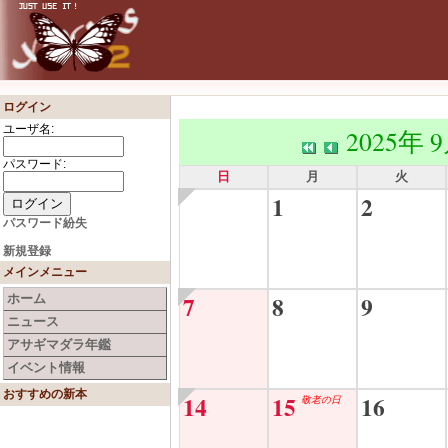
ログイン
ユーザ名:
2025年 
パスワード:
日
月
火
1
2
パスワード紛失
新規登録
メインメニュー
7
8
9
ホーム
ニュース
アサギマダラ年鑑
イベント情報
おすすめの新本
14
15
16
敬老の日