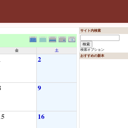
サイト内検索
検索オプション
金
土
おすすめの新本
1
2
8
9
15
16