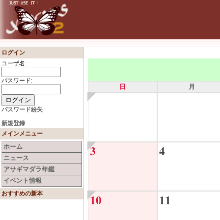
ログイン
ユーザ名:
パスワード:
日
月
パスワード紛失
新規登録
メインメニュー
3
4
ホーム
ニュース
アサギマダラ年鑑
イベント情報
おすすめの新本
10
11