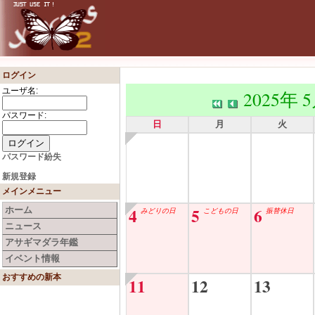
ログイン
ユーザ名:
2025年 
パスワード:
日
月
火
パスワード紛失
新規登録
メインメニュー
4
5
6
ホーム
みどりの日
こどもの日
振替休日
ニュース
アサギマダラ年鑑
イベント情報
おすすめの新本
11
12
13