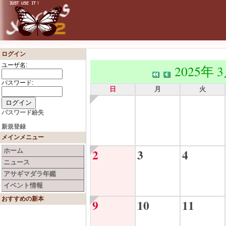
ログイン
ユーザ名:
2025年 
パスワード:
日
月
火
パスワード紛失
新規登録
メインメニュー
2
3
4
ホーム
ニュース
アサギマダラ年鑑
イベント情報
おすすめの新本
9
10
11