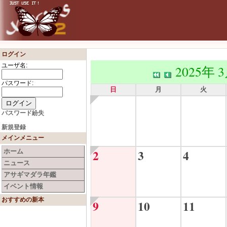
ログイン
ユーザ名:
2025年 
パスワード:
日
月
火
パスワード紛失
新規登録
メインメニュー
2
3
4
ホーム
ニュース
アサギマダラ年鑑
イベント情報
おすすめの新本
9
10
11