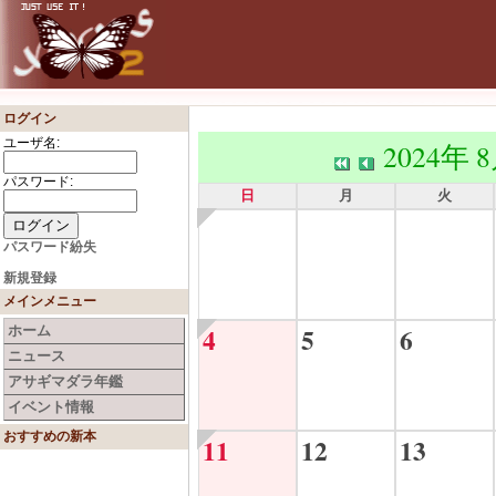
ログイン
ユーザ名:
2024年 
パスワード:
日
月
火
パスワード紛失
新規登録
メインメニュー
4
5
6
ホーム
ニュース
アサギマダラ年鑑
イベント情報
おすすめの新本
11
12
13