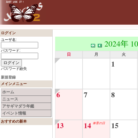
ログイン
ユーザ名:
2024年 1
パスワード:
日
月
火
1
パスワード紛失
新規登録
メインメニュー
6
7
8
ホーム
ニュース
アサギマダラ年鑑
イベント情報
おすすめの新本
13
14
15
体育の日